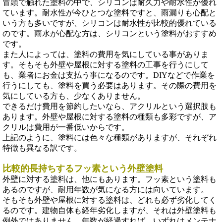
冒頭で触れた塗料の中で、シリコンは耐久力や耐水性が優れ
ています。耐水性が今ひとつな塗料ですと、雨漏りも心配と
いう方も多いですが、シリコンは耐水性が比較的優れている
のです。雨水が心配な方は、シリコンという塗料がおすすめ
です。
また人によっては、塗料の費用を気にしている事がありま
す。そもそも外壁や屋根に対する塗料の工事を行うにして
も、業者にお金は支払う事になるのです。DIYなどで作業を
行うにしても、塗料を買う必要はあります。その際の費用を
気にしている方も、少なくありません。
できるだけ費用を節約したいなら、アクリルという選択肢も
あります。外壁や屋根に対する塗料の種類も多彩ですが、ア
クリルは費用が一番低いからです。
上記のように、塗料には色々な種類がありますが、それぞれ
特徴も異なる訳です。
比較的長持ちするフッ素という外壁塗料
外壁に対する塗料は、他にもあります。フッ素という塗料も
あるのですが、耐用年数が気になる方には向いています。
そもそも外壁や屋根に対する塗料は、どれも必ず劣化してく
るのです。建物自体も経年劣化しますが、それは外壁塗料も
例外ではありません。年数が経過すれば、いずれはメンテナ